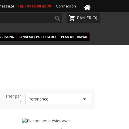
 message
Tél. : 01 69 90 42 79
Connexion
shopping_cart

PANIER
(0)
DRESSING
PANNEAU / PORTE SEULE
PLAN DE TRAVAIL
Trier par

Pertinence
: